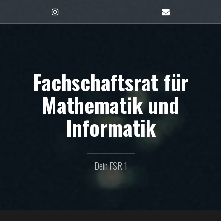
Zum
Inhalt
FSR1
E-
auf
Mail
springen
Instagram
Fachschaftsrat für
Mathematik und
Informatik
Dein FSR 1