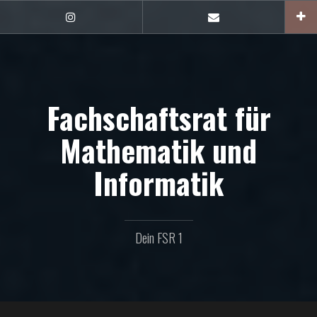
Zum
Inhalt
FSR1
E-
auf
Mail
springen
Instagram
Fachschaftsrat für
Mathematik und
Informatik
Dein FSR 1