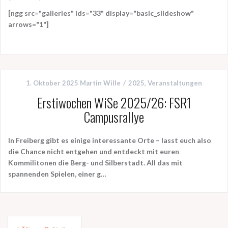
[ngg src="galleries" ids="33" display="basic_slideshow"
arrows="1"]
1. Oktober 2025
Martin Wille
2025
,
Veranstaltungen
Erstiwochen WiSe 2025/26: FSR1
Campusrallye
In Freiberg gibt es einige interessante Orte – lasst euch also
die Chance nicht entgehen und entdeckt mit euren
Kommilitonen die Berg- und Silberstadt. All das mit
spannenden Spielen, einer g…
Beitragsnavigation