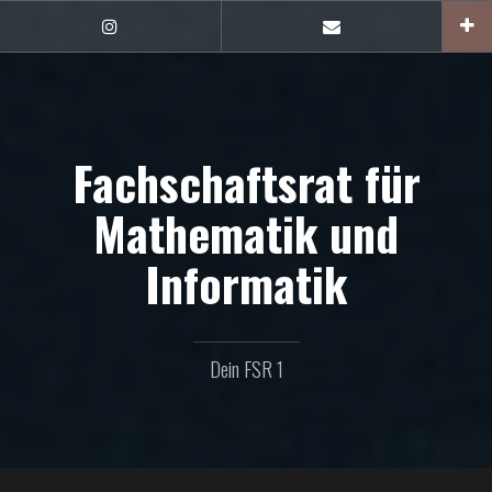
Zum
Inhalt
FSR1
E-
auf
Mail
springen
Instagram
Fachschaftsrat für
Mathematik und
Informatik
Dein FSR 1