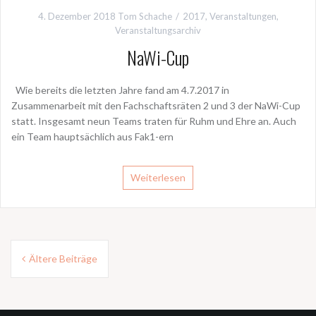
4. Dezember 2018
Tom Schache
2017
,
Veranstaltungen
,
Veranstaltungsarchiv
NaWi-Cup
Wie bereits die letzten Jahre fand am 4.7.2017 in
Zusammenarbeit mit den Fachschaftsräten 2 und 3 der NaWi-Cup
statt. Insgesamt neun Teams traten für Ruhm und Ehre an. Auch
ein Team hauptsächlich aus Fak1-ern
Weiterlesen
Beitragsnavigation
Ältere Beiträge