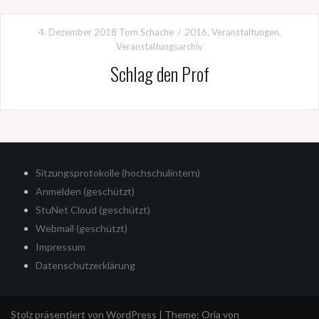
4. Dezember 2018
Tom Schache
2016
,
Veranstaltungen
,
Veranstaltungsarchiv
Schlag den Prof
Sitzungsprotokolle (hochschulintern)
Anmelden (geschützt)
StuNet Cloud (geschützt)
Webmail (geschützt)
Impressum
Datenschutzerklärung
Stolz präsentiert von WordPress
|
Theme:
Oria
von