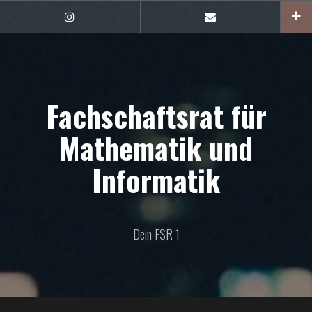
Zum
Inhalt
FSR1
E-
auf
Mail
springen
Instagram
Fachschaftsrat für
Mathematik und
Informatik
Dein FSR 1