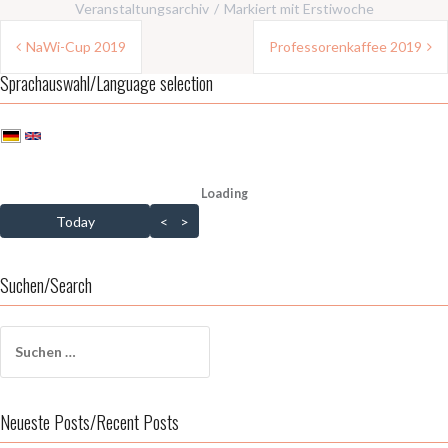
Veranstaltungsarchiv
Markiert mit
Erstiwoche
Beitragsnavigation
NaWi-Cup 2019
Professorenkaffee 2019
Sprachauswahl/Language selection
Loading - current view is dayGridMonth
Loading
Skip Calendar
Today
<
>
Suchen/Search
Suchen
nach:
Neueste Posts/Recent Posts