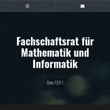
Zum
Inhalt
FSR1
E-
auf
Mail
springen
Instagram
Fachschaftsrat für
Mathematik und
Informatik
Dein FSR 1