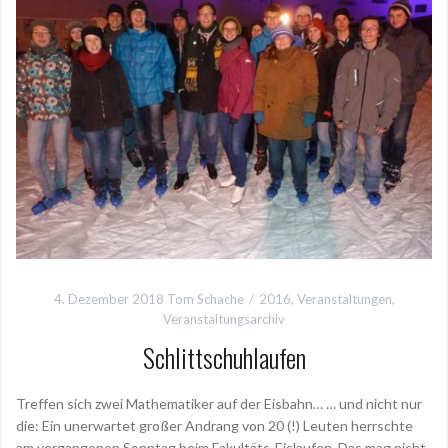
4. Dezember 2018
Tom Schache
2016
,
Veranstaltungen
,
Veranstaltungsarchiv
Schlittschuhlaufen
Treffen sich zwei Mathematiker auf der Eisbahn… … und nicht nur
die: Ein unerwartet großer Andrang von 20 (!) Leuten herrschte
am vergangenen Sonntag beim Fakultäts-Eislaufen. Das mag nicht