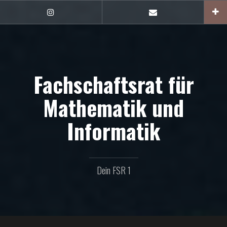
Zum
Inhalt
FSR1
E-
auf
Mail
springen
Instagram
Fachschaftsrat für
Mathematik und
Informatik
Dein FSR 1