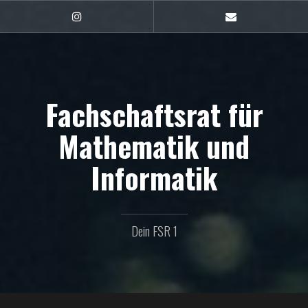
Zum
Inhalt
FSR1
E-
auf
Mail
springen
Instagram
Fachschaftsrat für
Mathematik und
Informatik
Dein FSR 1