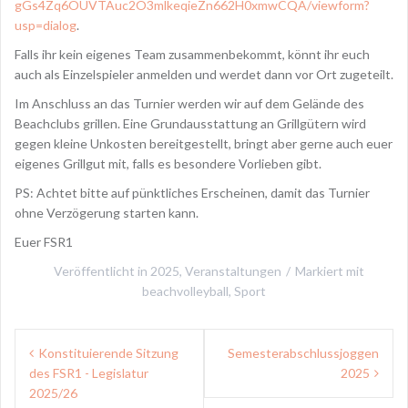
gGs4Zq6OUVTAuc2O3mlkeqieZn662H0xmwCQA/viewform?
usp=dialog
.
Falls ihr kein eigenes Team zusammenbekommt, könnt ihr euch
auch als Einzelspieler anmelden und werdet dann vor Ort zugeteilt.
Im Anschluss an das Turnier werden wir auf dem Gelände des
Beachclubs grillen. Eine Grundausstattung an Grillgütern wird
gegen kleine Unkosten bereitgestellt, bringt aber gerne auch euer
eigenes Grillgut mit, falls es besondere Vorlieben gibt.
PS: Achtet bitte auf pünktliches Erscheinen, damit das Turnier
ohne Verzögerung starten kann.
Euer FSR1
Veröffentlicht in
2025
,
Veranstaltungen
Markiert mit
beachvolleyball
,
Sport
Beitragsnavigation
Konstituierende Sitzung
Semesterabschlussjoggen
des FSR1 - Legislatur
2025
2025/26