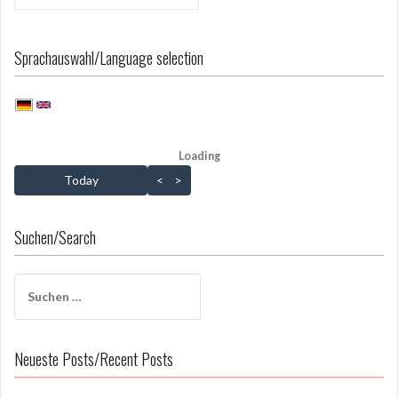
Sprachauswahl/Language selection
Loading - current view is dayGridMonth
Loading
Skip Calendar
Today
<
>
Suchen/Search
Suchen
nach:
Neueste Posts/Recent Posts