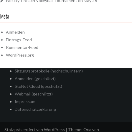
Faculty 1 Beach Volleyball Tournament on May 26
Meta
Anmelden
Eintrags-Feed
Kommentar-Feed
WordPress.org
Sitzungsprotokolle (hochschulintern)
Anmelden (geschützt)
StuNet Cloud (geschützt)
Webmail (geschützt)
Impressum
Datenschutzerklärung
Stolz präsentiert von WordPress
|
Theme:
Oria
von