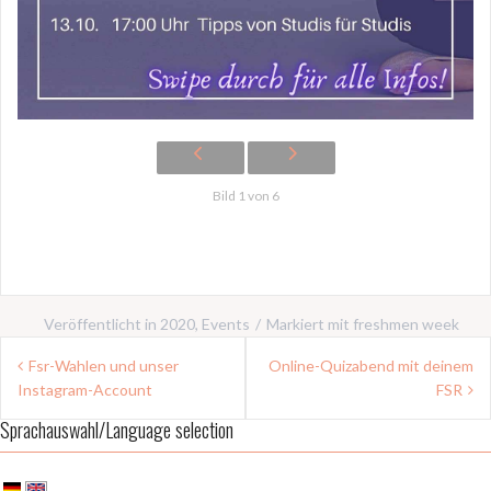
Bild 1 von 6
Veröffentlicht in
2020
,
Events
Markiert mit
freshmen week
Beitragsnavigation
Fsr-Wahlen und unser
Online-Quizabend mit deinem
Instagram-Account
FSR
Sprachauswahl/Language selection