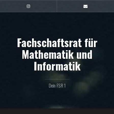
Zum
Inhalt
FSR1
E-
auf
Mail
springen
Instagram
Fachschaftsrat für
Mathematik und
Informatik
Dein FSR 1