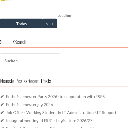
Loading - current view is dayGridMonth
Loading
Skip Calendar
Today
<
>
Suchen/Search
Suchen
nach:
Neueste Posts/Recent Posts
End-of-semester Party 2026 - in cooperation with FSR5
End-of-semester jog 2026
Job Offer - Working Student in IT Administration / IT Support
Inaugural meeting of FSR1 - Legislature 2026/27