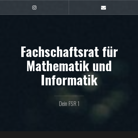
Zum
Inhalt
FSR1
E-
auf
Mail
springen
Instagram
Fachschaftsrat für
Mathematik und
Informatik
Dein FSR 1