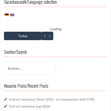
Sprachauswahl/Language selection
Loading - current view is dayGridMonth
Loading
Skip Calendar
Today
<
>
Suchen/Search
Suchen
nach:
Neueste Posts/Recent Posts
End-of-semester Party 2026 - in cooperation with FSR5
End-of-semester jog 2026