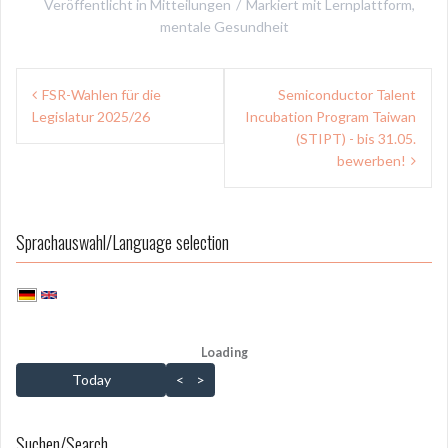
Veröffentlicht in
Mitteilungen
Markiert mit
Lernplattform
,
mentale Gesundheit
Beitragsnavigation
FSR-Wahlen für die
Semiconductor Talent
Legislatur 2025/26
Incubation Program Taiwan
(STIPT) - bis 31.05.
bewerben!
Sprachauswahl/Language selection
Loading - current view is dayGridMonth
Loading
Skip Calendar
Today
<
>
Suchen/Search