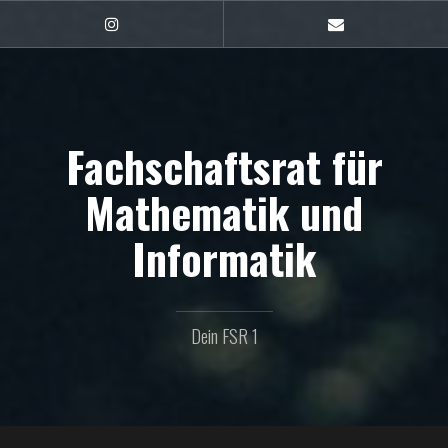
Zum
Inhalt
FSR1
E-
auf
Mail
springen
Instagram
Fachschaftsrat für
Mathematik und
Informatik
Dein FSR 1