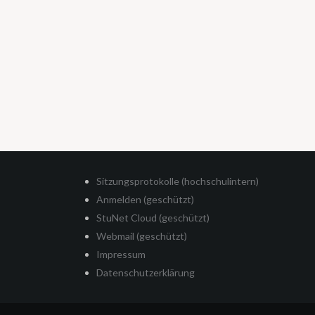
Sitzungsprotokolle (hochschulintern)
Anmelden (geschützt)
StuNet Cloud (geschützt)
Webmail (geschützt)
Impressum
Datenschutzerklärung