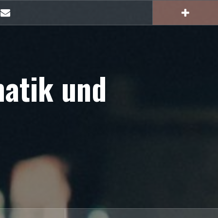
E-
Mail
matik und